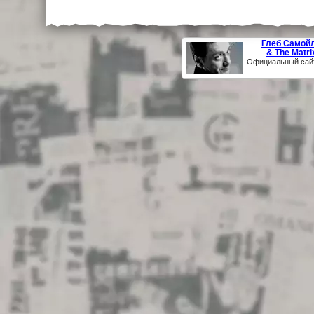
Глеб Самой
& The Matri
Официальный сай