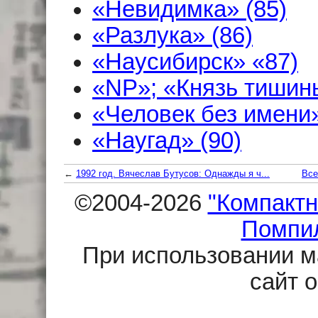
«Невидимка» (85)
«Разлука» (86)
«Наусибирск» «87)
«NP»; «Князь тишины
«Человек без имени»
«Наугад» (90)
←
1992 год. Вячеслав Бутусов: Однажды я ч...
Все
©2004-2026
"Компактн
Помпи
При использовании м
сайт 